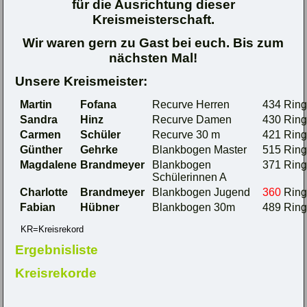
für die Ausrichtung dieser
Kreismeisterschaft.
Wir waren gern zu Gast bei euch. Bis zum
nächsten Mal!
Unsere Kreismeister:
Martin
Fofana
Recurve Herren
434 Rin
Sandra
Hinz
Recurve Damen
430 Rin
Carmen
Schüler
Recurve 30 m
421 Rin
Günther
Gehrke
Blankbogen Master
515 Rin
Magdalene
Brandmeyer
Blankbogen
371 Rin
Schülerinnen A
Charlotte
Brandmeyer
Blankbogen Jugend
360
Rin
Fabian
Hübner
Blankbogen 30m
489 Rin
KR=Kreisrekord
Ergebnisliste
Kreisrekorde